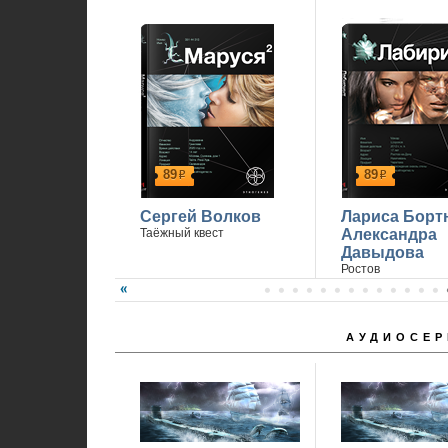
89
89
р
р
Сергей Волков
Лариса Борт
Таёжный квест
Александра
Давыдова
Ростов
АУДИОСЕР