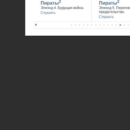
2
2
Пираты
Пираты
Эпизод 4. Будущая война.
Эпизод 5. Перегов
предательство.
Слушать
Слушать