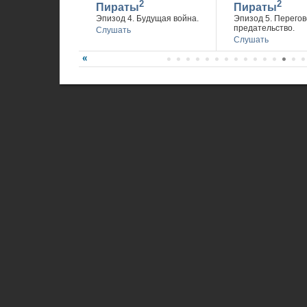
2
2
Пираты
Пираты
Эпизод 4. Будущая война.
Эпизод 5. Перегов
предательство.
Слушать
Слушать