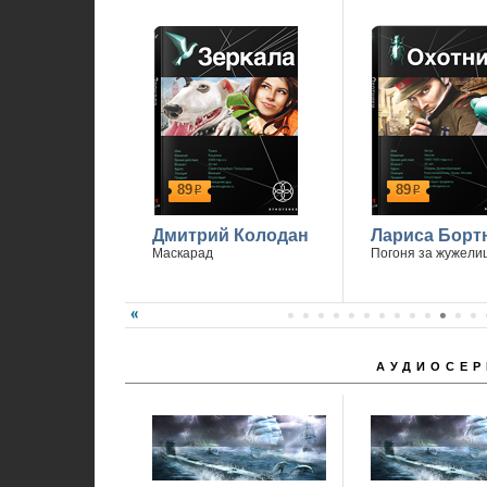
89
89
р
р
Дмитрий Колодан
Лариса Борт
Маскарад
Погоня за жужели
АУДИОСЕР