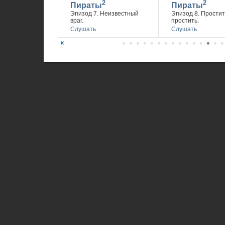
2
2
Пираты
Пираты
Эпизод 7. Неизвестный
Эпизод 8. Простит
враг.
простить.
Слушать
Слушать