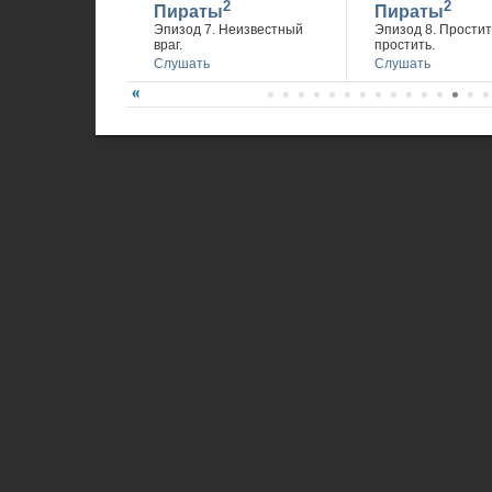
2
2
Пираты
Пираты
Эпизод 7. Неизвестный
Эпизод 8. Простит
враг.
простить.
Слушать
Слушать