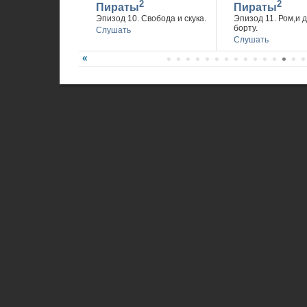
2
2
Пираты
Пираты
Эпизод 10. Свобода и скука.
Эпизод 11. Ром,и 
борту.
Слушать
Слушать