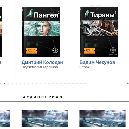
89
89
р
р
в
Дмитрий Колодан
Вадим Чекунов
Подземелья карликов
Страх
АУДИОСЕРИАЛ