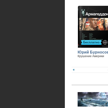
Бесплатно
Юрий Бурносо
Крушение Америки