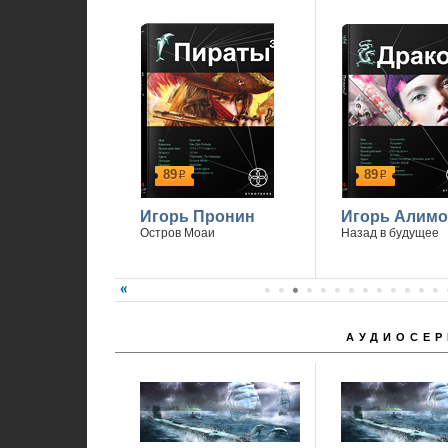
89
89
р
р
Игорь Пронин
Игорь Алимо
Остров Моаи
Назад в будущее
АУДИОСЕР