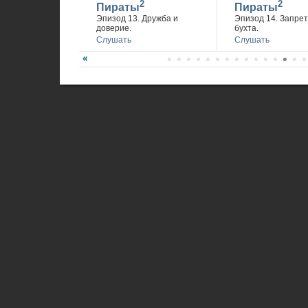
2
2
Пираты
Пираты
Эпизод 13. Дружба и
Эпизод 14. Запре
доверие.
бухта.
Слушать
Слушать