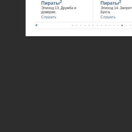
2
2
Пираты
Пираты
Эпизод 13. Дружба и
Эпизод 14. Запре
доверие.
бухта.
Слушать
Слушать