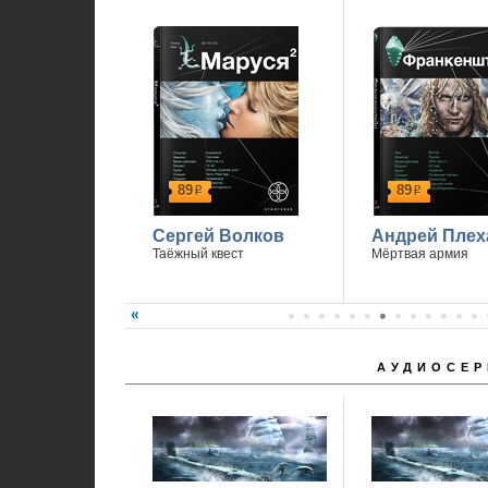
89
89
р
р
Сергей Волков
Андрей Плех
Таёжный квест
Мёртвая армия
АУДИОСЕР