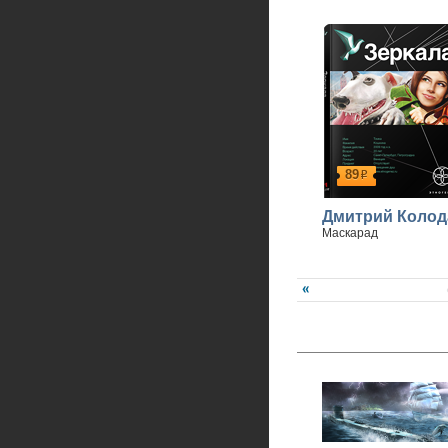
89
р
Дмитрий Колод
Маскарад