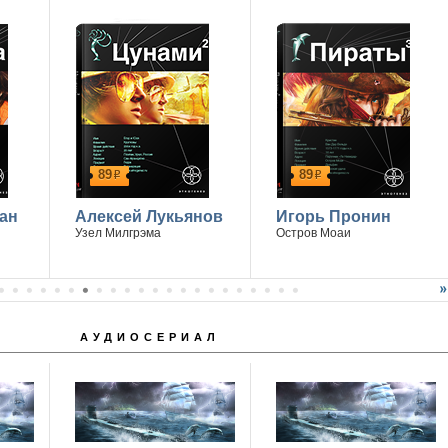
89
89
р
р
ан
Алексей Лукьянов
Игорь Пронин
Узел Милгрэма
Остров Моаи
АУДИОСЕРИАЛ