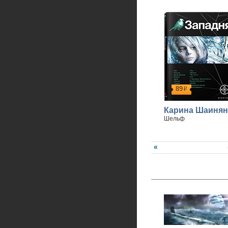
89
р
Карина Шаинян
Шельф