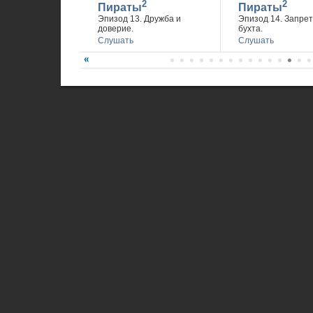
2
2
Пираты
Пираты
Эпизод 13. Дружба и
Эпизод 14. Запре
доверие.
бухта.
Слушать
Слушать