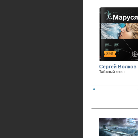
89
р
Сергей Волков
Таёжный квест