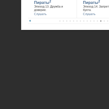
2
2
Пираты
Пираты
Эпизод 13. Дружба и
Эпизод 14. Запре
доверие.
бухта.
Слушать
Слушать