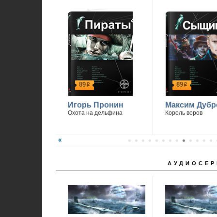
89
89
р
р
Игорь Пронин
Максим Дубр
Охота на дельфина
Король воров
АУДИОСЕР