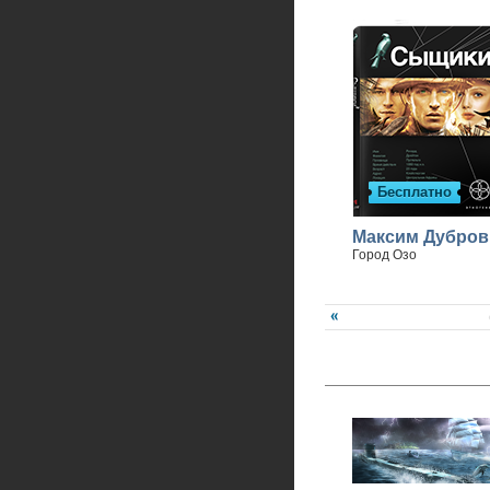
Бесплатно
Максим Дубров
Город Озо