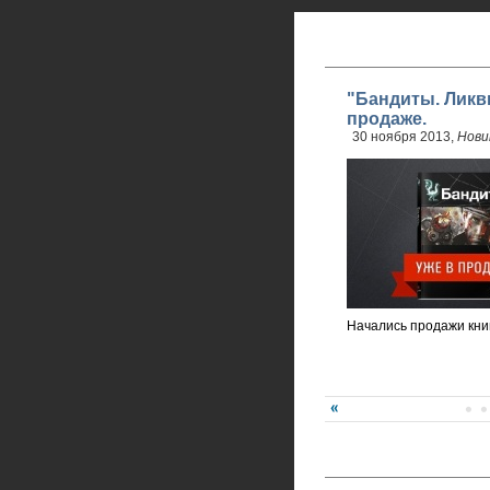
"Бандиты. Ликв
продаже.
30 ноября 2013,
Нови
Начались продажи кни