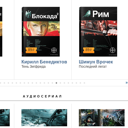
89
89
р
р
Кирилл Бенедиктов
Шимун Врочек
Тень Зигфрида
Последний легат
АУДИОСЕРИАЛ