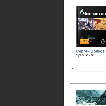
89
р
Сергей Волков
Чужие земли