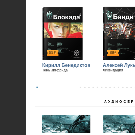
89
89
р
р
Кирилл Бенедиктов
Алексей Лук
Тень Зигфрида
Ликвидация
АУДИОСЕР