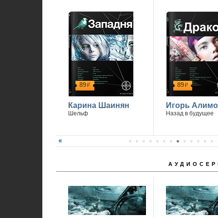
89
89
р
р
Карина Шаинян
Игорь Алимо
Шельф
Назад в будущее
АУДИОСЕР