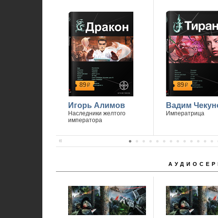
89
89
р
р
Игорь Алимов
Вадим Чекун
Наследники желтого
Императрица
императора
АУДИОСЕР