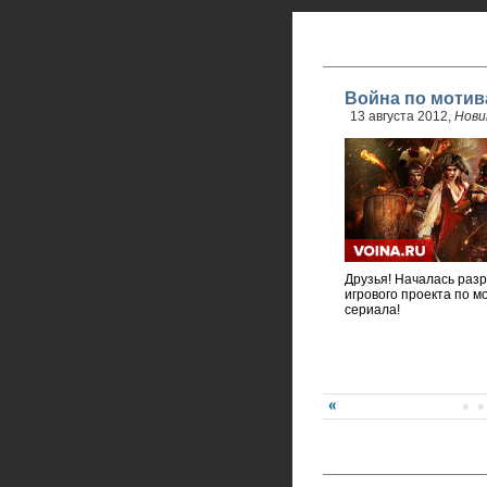
Война по мотив
13 августа 2012,
Нови
Друзья! Началась разр
игрового проекта по м
сериала!