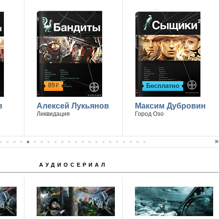
89
Бесплатно
р
в
Алексей Лукьянов
Максим Дубровин
Ликвидация
Город Озо
АУДИОСЕРИАЛ