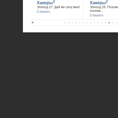
2
2
Хакеры
Хакеры
Эпизод 27. Дай же силу мне!
Эпизод 26. Похож
похоже...
Слушать
Слушать