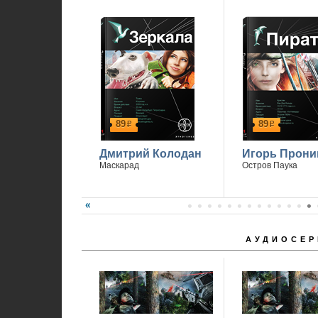
89
89
р
р
Дмитрий Колодан
Игорь Прони
Маскарад
Остров Паука
АУДИОСЕР