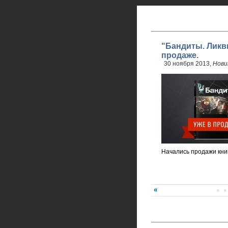
"Бандиты. Ликв
продаже.
30 ноября 2013,
Нови
Начались продажи кни