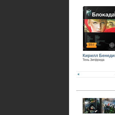
89
р
Кирилл Бенеди
Тень Зигфрида