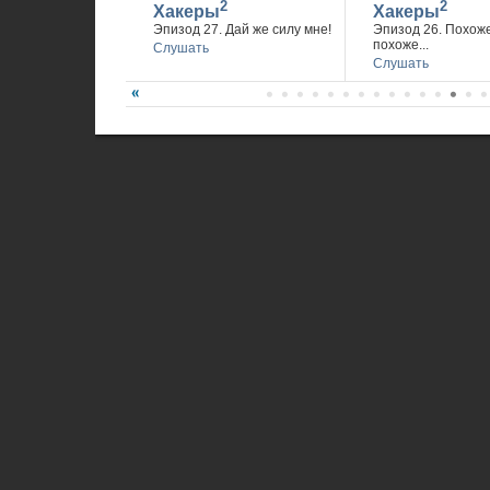
2
2
Хакеры
Хакеры
Эпизод 27. Дай же силу мне!
Эпизод 26. Похож
похоже...
Слушать
Слушать