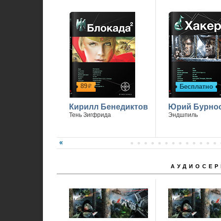
89
Бесплатно
р
Кирилл Бенедиктов
Юрий Бурно
Тень Зигфрида
Эндшпиль
АУДИОСЕР