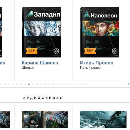
89
89
р
р
ин
Карина Шаинян
Игорь Пронин
Шельф
Путь к славе
АУДИОСЕРИАЛ