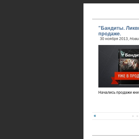
"Бандиты. Ликв
продаже.
30 ноября 2013,
Нови
Начались продажи кни