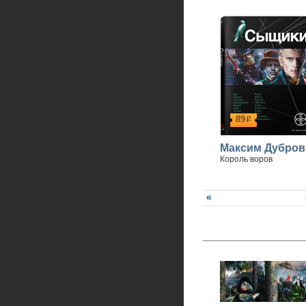
89
р
Максим Дубров
Король воров