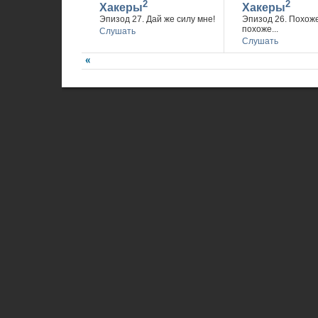
2
2
Хакеры
Хакеры
Эпизод 27. Дай же силу мне!
Эпизод 26. Похож
похоже...
Слушать
Слушать