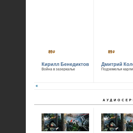
89
89
р
р
Кирилл Бенедиктов
Дмитрий Кол
Война в зазеркалье
Подземелья карли
АУДИОСЕР