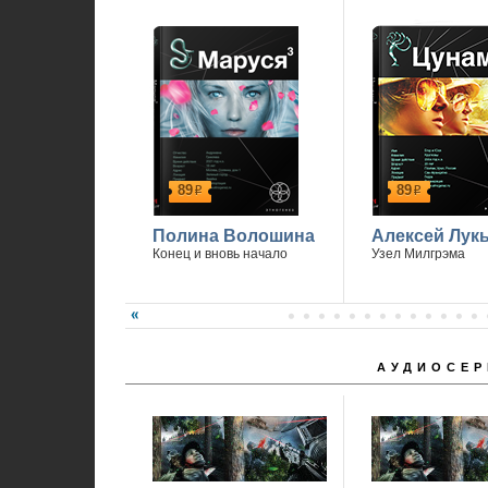
89
89
р
р
Полина Волошина
Алексей Лук
Конец и вновь начало
Узел Милгрэма
АУДИОСЕР