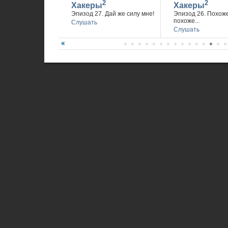
2
2
Хакеры
Хакеры
Эпизод 27. Дай же силу мне!
Эпизод 26. Похож
похоже...
Слушать
Слушать