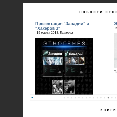
НОВОСТИ ЭТН
Презентация "Западни" и
Э
"Хакеров 3"
5
15 марта 2013,
Встреча
Т
КНИГИ
Карина Шаинян и Юрий Бурносов