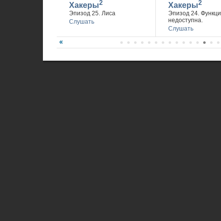
2
2
Хакеры
Хакеры
Эпизод 25. Лиса
Эпизод 24. Функц
недоступна.
Слушать
Слушать