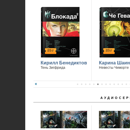
89
89
р
р
Кирилл Бенедиктов
Карина Шаин
Тень Зигфрида
Невесты Чиморте
АУДИОСЕР