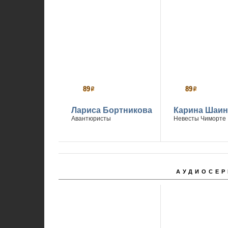
89
89
р
р
Лариса Бортникова
Карина Шаин
Авантюристы
Невесты Чиморте
АУДИОСЕР