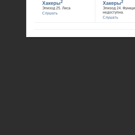
2
2
Хакеры
Хакеры
Эпизод 25. Лиса
Эпизод 24. Функц
недоступна.
Слушать
Слушать