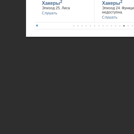
2
2
Хакеры
Хакеры
Эпизод 25. Лиса
Эпизод 24. Функц
недоступна.
Слушать
Слушать