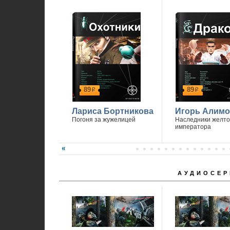
Спасибо, что вы с нами.
89
89
р
р
Лариса Бортникова
Игорь Алимо
Погоня за жужелицей
Наследники желто
императора
АУДИОСЕР