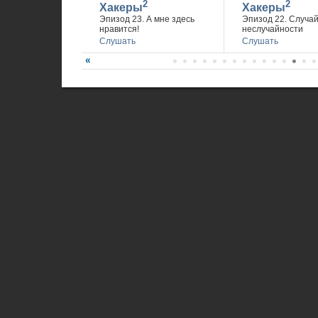
2
2
Хакеры
Хакеры
Эпизод 23. А мне здесь
Эпизод 22. Случа
нравится!
неслучайности
Слушать
Слушать