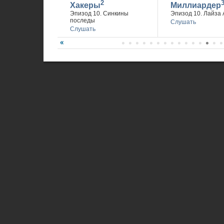
2
Хакеры
Миллиардер
Эпизод 10. Синкины
Эпизод 10. Лайза 
последы
Слушать
Слушать