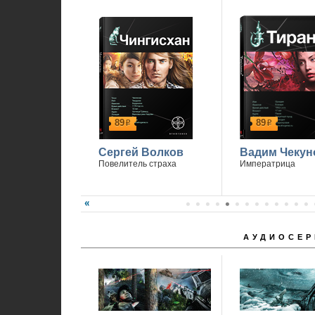
89
89
р
р
Сергей Волков
Вадим Чекун
Повелитель страха
Императрица
АУДИОСЕР