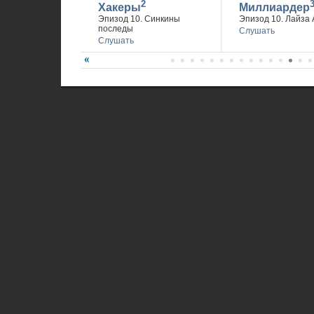
2
Хакеры
Миллиардер
Эпизод 10. Синкины
Эпизод 10. Лайза 
последы
Слушать
Слушать