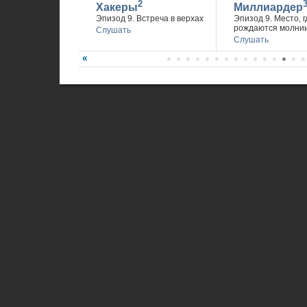
2
Хакеры
Миллиардер
Эпизод 9. Встреча в верхах
Эпизод 9. Место, г
рождаются молни
Слушать
Слушать