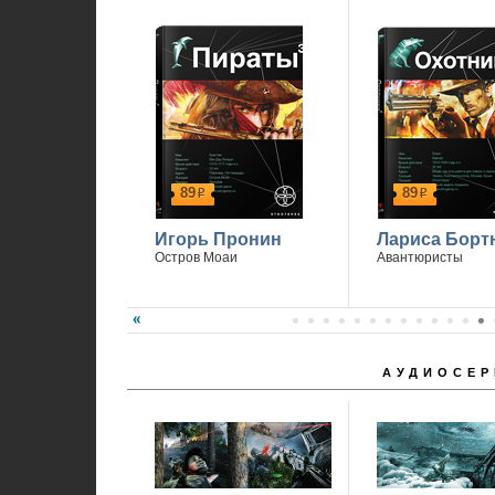
89
89
р
р
Игорь Пронин
Лариса Борт
Остров Моаи
Авантюристы
АУДИОСЕР