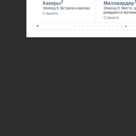
2
Хакеры
Миллиардер
Эпизод 9. Встреча в верхах
Эпизод 9. Место, г
рождаются молни
Слушать
Слушать