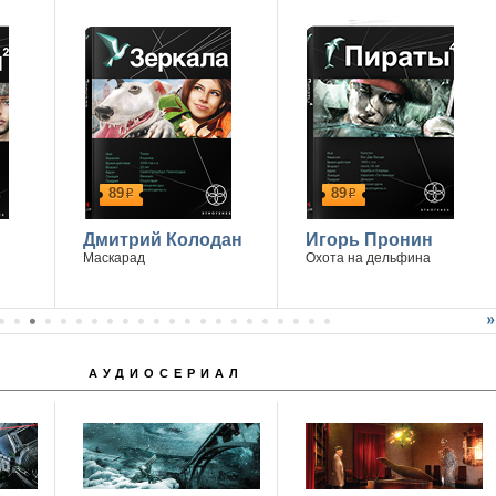
89
89
р
р
Дмитрий Колодан
Игорь Пронин
Маскарад
Охота на дельфина
АУДИОСЕРИАЛ