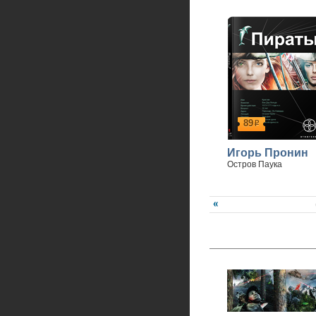
89
р
Игорь Пронин
Остров Паука