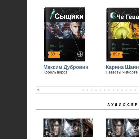
89
89
р
р
Максим Дубровин
Карина Шаин
Король воров
Невесты Чиморте
АУДИОСЕР