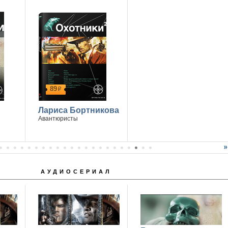
89
р
Лариса Бортникова
Авантюристы
АУДИОСЕРИАЛ