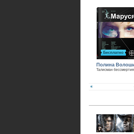
Бесплатно
Полина Волош
Талисман бессмертия