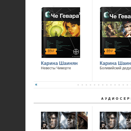
89
89
р
р
Карина Шаинян
Карина Шаин
Невесты Чиморте
Боливийский деду
АУДИОСЕР