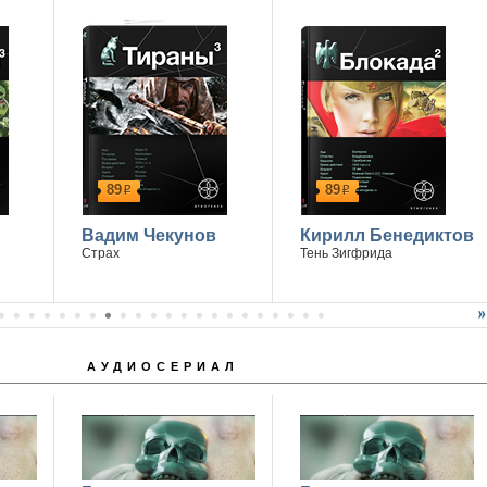
89
89
р
р
Вадим Чекунов
Кирилл Бенедиктов
Страх
Тень Зигфрида
АУДИОСЕРИАЛ