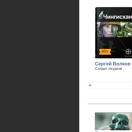
89
р
Сергей Волков
Солдат неудачи