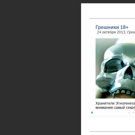
Грешники 18+
24 октября 2013,
Гре
Хранители Этногенез
вниманию самый секре
года!