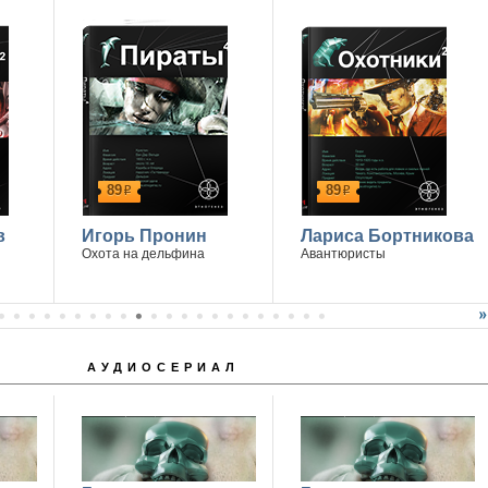
89
89
р
р
в
Игорь Пронин
Лариса Бортникова
Охота на дельфина
Авантюристы
АУДИОСЕРИАЛ