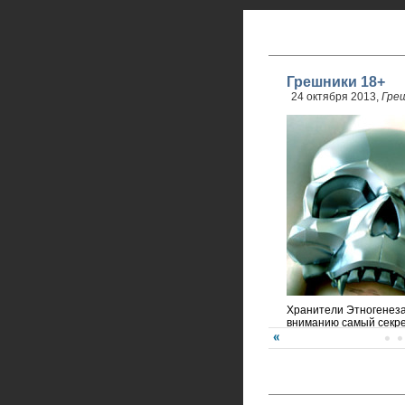
Грешники 18+
24 октября 2013,
Гре
Хранители Этногенез
вниманию самый секре
года!