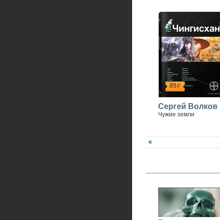
89
р
Сергей Волков
Чужие земли