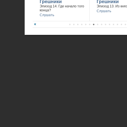
Грешники
Грешники
Эпизод 14. Где начало того
Эпизод 13. Из княз
конца?
Слушать
Слушать