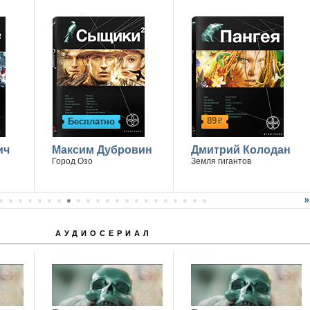
89
Бесплатно
р
ич
Максим Дубровин
Дмитрий Колодан
Город Озо
Земля гигантов
АУДИОСЕРИАЛ