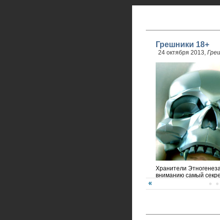
Грешники 18+
24 октября 2013,
Гре
Хранители Этногенез
вниманию самый секре
года!