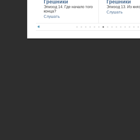
Грешники
Грешники
Эпизод 14. Где начало того
Эпизод 13. Из княз
конца?
Слушать
Слушать