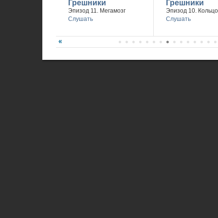
Грешники
Грешники
Эпизод 11. Мегамозг
Эпизод 10. Кольцо
Слушать
Слушать