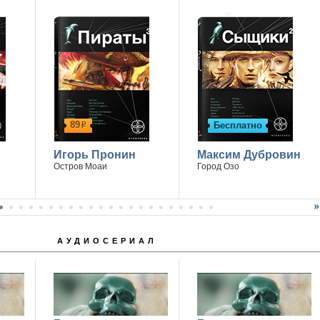
Победитель - Марина Дроздецкая
89
Бесплатно
р
Игорь Пронин
Максим Дубровин
Остров Моаи
Город Озо
АУДИОСЕРИАЛ