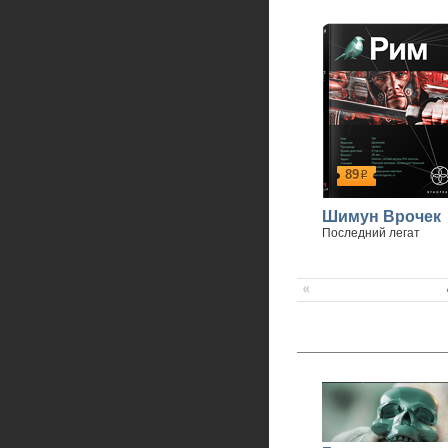
89
р
Шимун Врочек
Последний легат