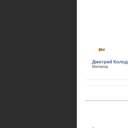
89
р
Дмитрий Колод
Маскарад