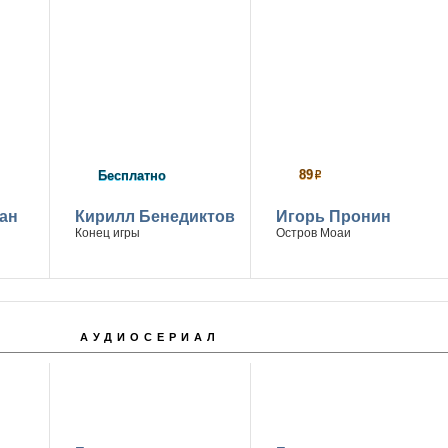
89
Бесплатно
р
ан
Кирилл Бенедиктов
Игорь Пронин
Конец игры
Остров Моаи
АУДИОСЕРИАЛ