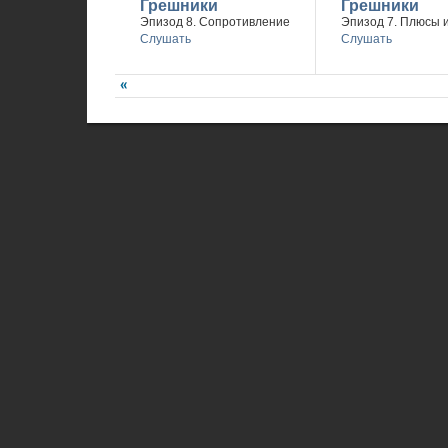
Грешники
Грешники
Эпизод 8. Сопротивление
Эпизод 7. Плюсы 
Слушать
Слушать