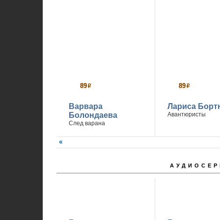
89
89
р
р
Варвара
Лариса Борт
Болондаева
Авантюристы
След варана
АУДИОСЕР