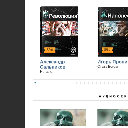
89
89
р
р
Александр
Игорь Прони
Сальников
Стать Богом
Начало
АУДИОСЕР