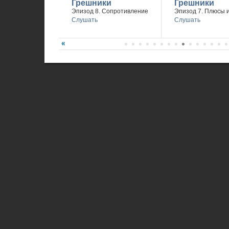
Грешники
Грешники
Эпизод 8. Сопротивление
Эпизод 7. Плюсы 
Слушать
Слушать