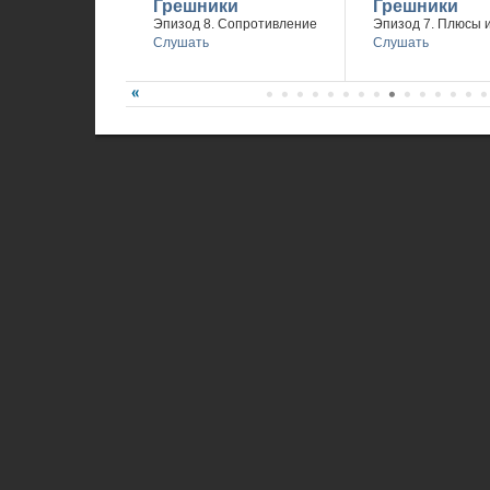
Грешники
Грешники
Эпизод 8. Сопротивление
Эпизод 7. Плюсы 
Слушать
Слушать